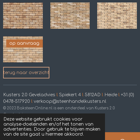
op aanvraag
terug naar overzicht
Kusters 2.0 Geveladvies
l
Spiekert 4
l
5812AD
l
Heide
l
+31 (0)
0478-517920
l
verkoop@steenhandelkusters.nl
© 2023 BaksteenOnline.nl is een onderdeel van Kusters 2.0
Geveladvies
Deze website gebruikt cookies voor
Powered by
JouwWeb
analyse-doeleinden en/of het tonen van
advertenties. Door gebruik te blijven maken
van de site gaat u hiermee akkoord.