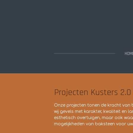
Ga
direct
naar
de
hoofdinhoud
HOM
Projecten Kusters 2.0
Onze projecten tonen de kracht van
wij gevels met karakter, kwaliteit en
esthetisch overtuigen, maar ook waar
mogelijkheden van baksteen voor uw 