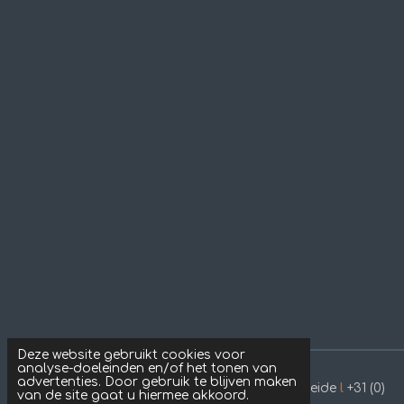
Deze website gebruikt cookies voor
analyse-doeleinden en/of het tonen van
advertenties. Door gebruik te blijven maken
Kusters 2.0 Geveladvies
l
Spiekert 4
l
5812AD
l
Heide
l
+31 (0)
van de site gaat u hiermee akkoord.
0478-517920
l
verkoop@steenhandelkusters.nl