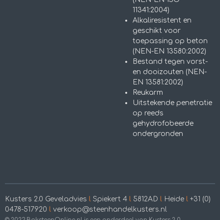
11341:2004)
Alkaliresistent en
geschikt voor
toepassing op beton
(NEN-EN 13580:2002)
Bestand tegen vorst-
en dooizouten (NEN-
EN 13581:2002)
Reukarm
Uitstekende penetratie
op reeds
gehydrofobeerde
ondergronden
Kusters 2.0 Geveladvies
l
Spiekert 4
l
5812AD
l
Heide
l
+31 (0)
0478-517920
l
verkoop@steenhandelkusters.nl