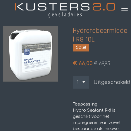
Ga
direct
naar
de
Hydrofobeermidde
hoofdinhoud
l R8 10L
Sale!
€ 66,00
€ 69,95
Uitgeschakeld
Toepassing
Hydro Sealant R-8 is
geschikt voor het
impregneren van zowel
bestaande als nieuwe