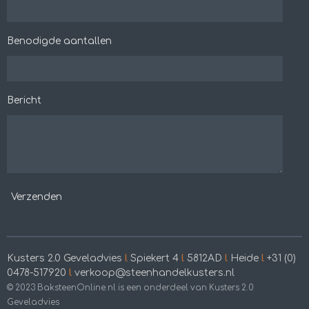
Benodigde aantallen
Bericht
Verzenden
Kusters 2.0 Geveladvies
l
Spiekert 4
l
5812AD
l
Heide
l
+31 (0)
0478-517920
l
verkoop@steenhandelkusters.nl
© 2023 BaksteenOnline.nl is een onderdeel van Kusters 2.0
Geveladvies