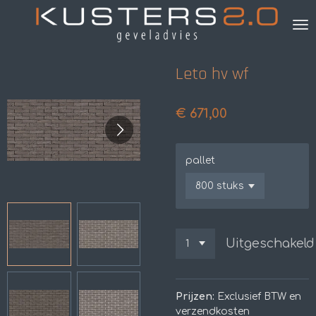
Ga
direct
naar
de
Leto hv wf
hoofdinhoud
€ 671,00
pallet
Uitgeschakeld
Prijzen:
Exclusief BTW en
verzendkosten