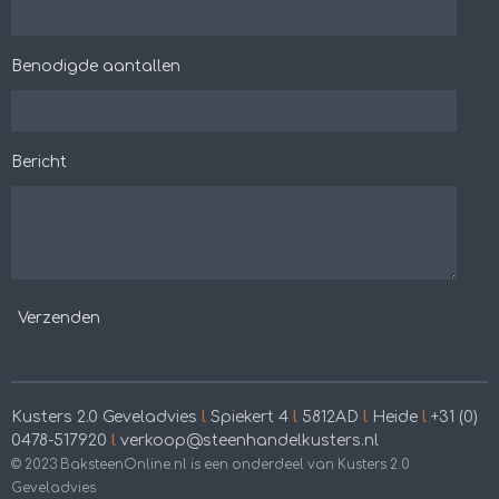
Benodigde aantallen
Bericht
Verzenden
Kusters 2.0 Geveladvies
l
Spiekert 4
l
5812AD
l
Heide
l
+31 (0)
0478-517920
l
verkoop@steenhandelkusters.nl
© 2023 BaksteenOnline.nl is een onderdeel van Kusters 2.0
Geveladvies