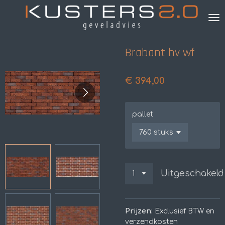
Ga
direct
naar
de
Brabant hv wf
hoofdinhoud
€ 394,00
pallet
Uitgeschakeld
Prijzen:
Exclusief BTW en
verzendkosten