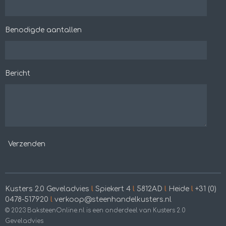
Benodigde aantallen
Bericht
Verzenden
Kusters 2.0 Geveladvies
l
Spiekert 4
l
5812AD
l
Heide
l
+31 (0)
0478-517920
l
verkoop@steenhandelkusters.nl
© 2023 BaksteenOnline.nl is een onderdeel van Kusters 2.0
Geveladvies