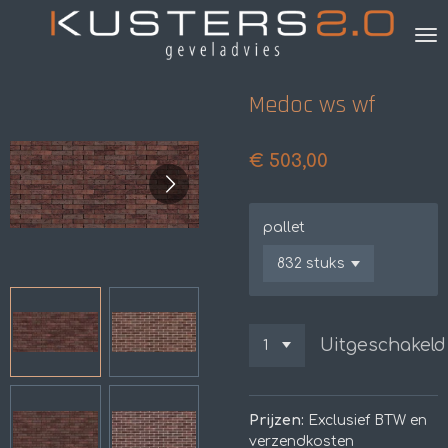
Ga
direct
naar
de
Medoc ws wf
hoofdinhoud
€ 503,00
pallet
Uitgeschakeld
Prijzen:
Exclusief BTW en
verzendkosten