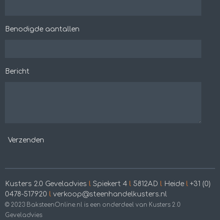
Benodigde aantallen
Bericht
Verzenden
Kusters 2.0 Geveladvies
l
Spiekert 4
l
5812AD
l
Heide
l
+31 (0)
0478-517920
l
verkoop@steenhandelkusters.nl
© 2023 BaksteenOnline.nl is een onderdeel van Kusters 2.0
Geveladvies