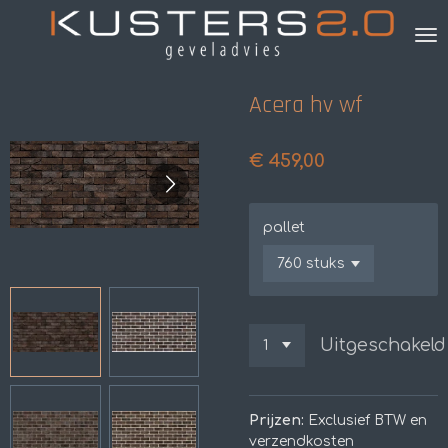
Ga
direct
naar
de
Acera hv wf
hoofdinhoud
€ 459,00
pallet
Uitgeschakeld
Prijzen:
Exclusief BTW en
verzendkosten