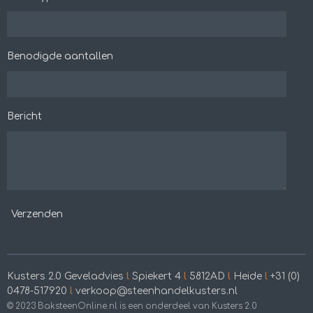
Benodigde aantallen
Bericht
Verzenden
Kusters 2.0 Geveladvies
l
Spiekert 4
l
5812AD
l
Heide
l
+31 (0)
0478-517920
l
verkoop@steenhandelkusters.nl
© 2023 BaksteenOnline.nl is een onderdeel van Kusters 2.0