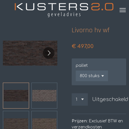
Ga
direct
naar
de
Livorno hv wf
hoofdinhoud
€ 497,00
pallet
Uitgeschakeld
Prijzen:
Exclusief BTW en
verzendkosten