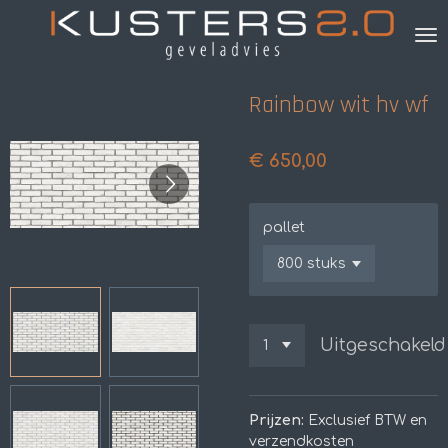
Ga
direct
naar
de
Rainbow wit hv wf
hoofdinhoud
€ 650,00
pallet
Uitgeschakeld
Prijzen:
Exclusief BTW en
verzendkosten