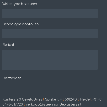
Welke type baksteen
Benodigde aantallen
Bericht
Verzenden
Kusters 2.0 Geveladvies
l
Spiekert 4
l
5812AD
l
Heide
l
+31 (0)
0478-517920
l
verkoop@steenhandelkusters.nl