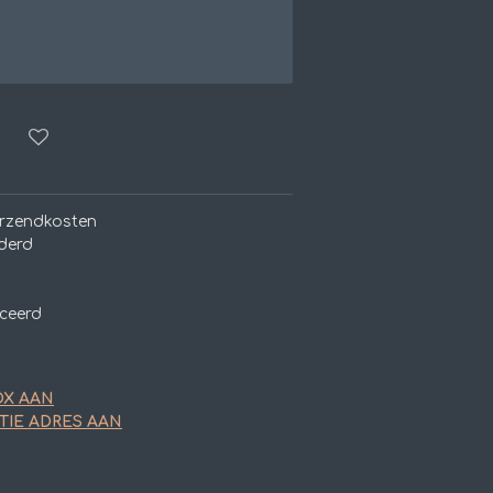
erzendkosten
derd
ceerd
OX AAN
TIE ADRES AAN