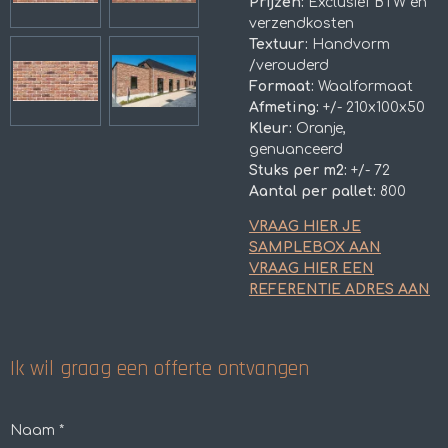
Prijzen:
Exclusief BTW en
verzendkosten
Textuur:
Handvorm
/verouderd
Formaat:
Waalformaat
Afmeting:
+/- 210x100x50
Kleur:
Oranje,
genuanceerd
Stuks per m2:
+/- 72
Aantal per pallet:
800
VRAAG HIER JE
SAMPLEBOX AAN
VRAAG HIER EEN
REFERENTIE ADRES AAN
Ik wil graag een offerte ontvangen
Naam *