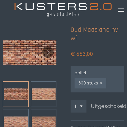
Ga
direct
naar
de
Oud Maasland hv
hoofdinhoud
wf
€ 553,00
pallet
Uitgeschakeld