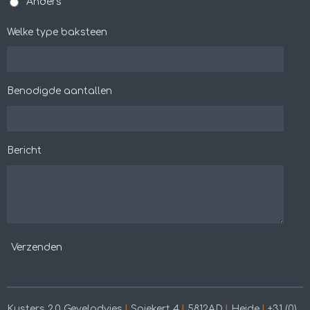
Anders
Welke type baksteen
Benodigde aantallen
Bericht
Verzenden
Kusters 2.0 Geveladvies
l
Spiekert 4
l
5812AD
l
Heide
l
+31 (0)