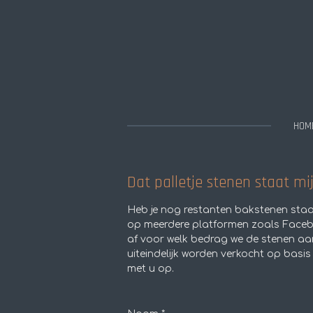
Ga
direct
naar
de
hoofdinhoud
HOM
Dat palletje stenen staat mi
Heb je nog restanten bakstenen staan
op meerdere platformen zoals Face
af voor welk bedrag we de stenen aa
uiteindelijk worden verkocht op basi
met u op.