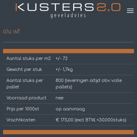
Ga
direct
naar
de
alu wf
hoofdinhoud
Aantal stuks per m2
+/- 72
Gewicht per stuk
+/- 1,7kg
Aantal stuks per
800 (leveringen altijd obv volle
pallet
pallets)
Voorraad product
nee
Prijs per 1000st
op aanvraag
Vrachtkosten
€ 175,00 (excl BTW, <30.000stuks)